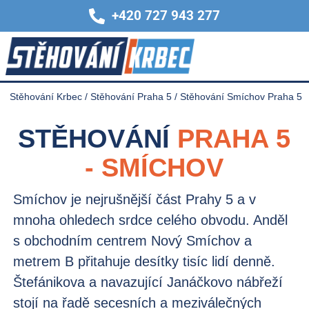
+420 727 943 277
Stěhování Krbec
/
Stěhování Praha 5
/
Stěhování Smíchov Praha 5
STĚHOVÁNÍ
PRAHA 5
- SMÍCHOV
Smíchov je nejrušnější část Prahy 5 a v
mnoha ohledech srdce celého obvodu. Anděl
s obchodním centrem Nový Smíchov a
metrem B přitahuje desítky tisíc lidí denně.
Štefánikova a navazující Janáčkovo nábřeží
stojí na řadě secesních a meziválečných