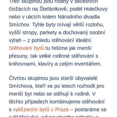
Třetí skupinou jsou rodiny v secesních
činžácích na Štefánikově, podél Holečkovy
nebo v ulicích kolem Národního divadla
Smíchov. Tyhle byty mívají větší rozlohu,
vyšší stropy, parkety a dochovaný osobní
výtah – z pohledu stěhování ideální.
Stěhování bytů
tu řešíme jak menší
přesuny, tak velké rodinné stěhování s
knihovnami, klavíry a celým inventářem.
Čtvrtou skupinou jsou starší obyvatelé
Smíchova, kteří se po letech rozhodli pro
menší byt nebo se stěhují k rodině. V
těchto případech kombinujeme stěhování
s
vyklízením bytů v Praze
– postaráme se