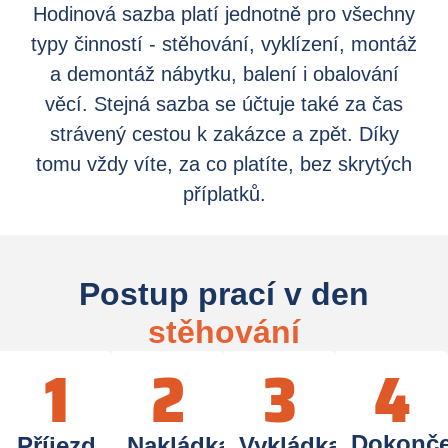
Hodinová sazba platí jednotně pro všechny
typy činností - stěhování, vyklízení, montáž
a demontáž nábytku, balení i obalování
věcí. Stejná sazba se účtuje také za čas
strávený cestou k zakázce a zpět. Díky
tomu vždy víte, za co platíte, bez skrytých
příplatků.
Postup prací v den
stěhování
1
2
3
4
Dokonče
Příjezd
Nakládka
Vykládka