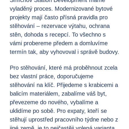
Smíchov Station Development máme
vyladěný proces. Modernizované bytové
projekty mají často přísná pravidla pro
stěhování – rezervace výtahu, ochrana
stěn, dohoda s recepcí. To všechno s
vámi probereme předem a domluvíme
termín tak, aby vyhovoval i správě budovy.
Pro stěhování, které má proběhnout zcela
bez vlastní práce, doporučujeme
stěhování na klíč. Přijedeme s krabicemi a
balicím materiálem, zabalíme váš byt,
převezeme do nového, vybalíme a
uklidíme po sobě. Pro expaty, kteří se
stěhují uprostřed pracovního týdne nebo z
jiné země, je to nejčastěji volená varianta.