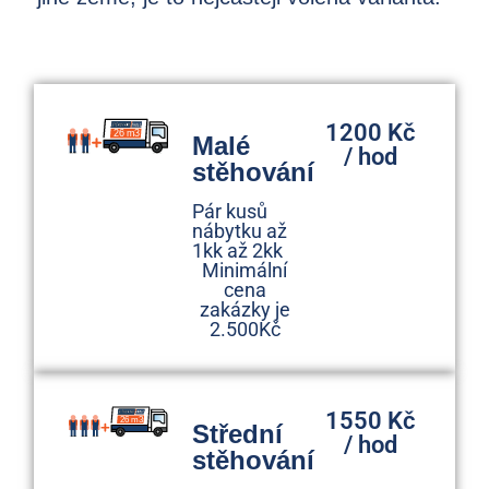
1200 Kč
Malé
/ hod
stěhování
Pár kusů
nábytku až
1kk až 2kk
Minimální
cena
zakázky je
2.500Kč
1550 Kč
Střední
/ hod
stěhování