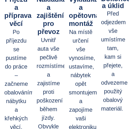
a úklid
a
a
a
Před
příprava
zajištění
opětovná
odjezdem
věcí
pro
montáž
převoz
vše
Po
Na místě
umístíme
Uvnitř
příjezdu
určení
tam,
auta vše
se
vše
kam si
pečlivě
pustíme
vynosíme,
přejete,
rozmístíme
do práce
ustavíme,
a
a
–
nábytek
odvezeme
zajistíme
začneme
opět
použitý
proti
obalováním
smontujeme
obalový
poškození
nábytku
a
materiál.
během
a
zapojíme
jízdy.
křehkých
vaši
Obvykle
věcí,
elektroniku