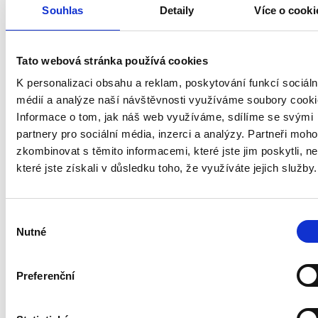
Souhlas
Detaily
Více o cooki
Vozidlo
2 pracovnící
3 pracovníci
4 pracovníci
19m³
1.100 Kč / hod
1.450 Kč / hod
1.800 Kč / ho
Tato webová stránka používá cookies
26m³
1.200 Kč / hod
1.550 Kč / hod
1.900 Kč / ho
K personalizaci obsahu a reklam, poskytování funkcí sociáln
médií a analýze naší návštěvnosti využíváme soubory cooki
44m³
1.600 Kč / hod
1.950 Kč / hod
2.300 Kč / ho
Informace o tom, jak náš web využíváme, sdílíme se svými
Minimální cena zakázky je 2500 Kč | Hodinová sazba je u
partnery pro sociální média, inzerci a analýzy. Partneři moh
zkombinovat s těmito informacemi, které jste jim poskytli, n
které jste získali v důsledku toho, že využíváte jejich služby.
Zobrazit kompletní
Ceník
Nezávazná
ceník
poptávka
Výběr
Nutné
souhlasu
Jak se vypočítává finální cena za naše
Preferenční
služby?
Předběžnou cenu vám sdělíme po telefonu