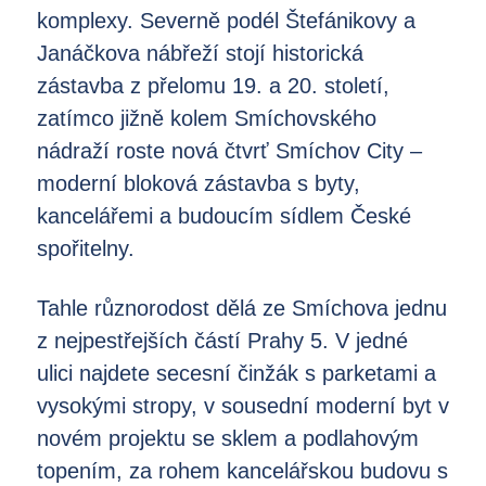
komplexy. Severně podél Štefánikovy a
Janáčkova nábřeží stojí historická
zástavba z přelomu 19. a 20. století,
zatímco jižně kolem Smíchovského
nádraží roste nová čtvrť Smíchov City –
moderní bloková zástavba s byty,
kancelářemi a budoucím sídlem České
spořitelny.
Tahle různorodost dělá ze Smíchova jednu
z nejpestřejších částí Prahy 5. V jedné
ulici najdete secesní činžák s parketami a
vysokými stropy, v sousední moderní byt v
novém projektu se sklem a podlahovým
topením, za rohem kancelářskou budovu s