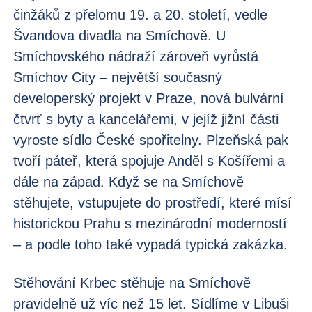
činžáků z přelomu 19. a 20. století, vedle
Švandova divadla na Smíchově. U
Smíchovského nádraží zároveň vyrůstá
Smíchov City – největší současný
developerský projekt v Praze, nová bulvární
čtvrť s byty a kancelářemi, v jejíž jižní části
vyroste sídlo České spořitelny. Plzeňská pak
tvoří páteř, která spojuje Anděl s Košířemi a
dále na západ. Když se na Smíchově
stěhujete, vstupujete do prostředí, které mísí
historickou Prahu s mezinárodní moderností
– a podle toho také vypadá typická zakázka.
Stěhování Krbec stěhuje na Smíchově
pravidelně už víc než 15 let. Sídlíme v Libuši