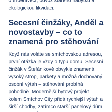
o tříděnívěcí, odvoz starého nábytku a
ekologickou likvidaci.
Secesní činžáky, Anděl a
novostavby – co to
znamená pro stěhování
Když nás voláte se smíchovskou adresou,
první otázka je vždy o typu domu. Secesní
činžák v Štefánikově obvykle znamená
vysoký strop, parkety a možná dochovaný
osobní výtah – stěhování probíhá
pohodlně. Modernější bytový projekt
kolem Smíchov City přidá rychlejší výtah a
širší chodby, zatímco starší panelový dům