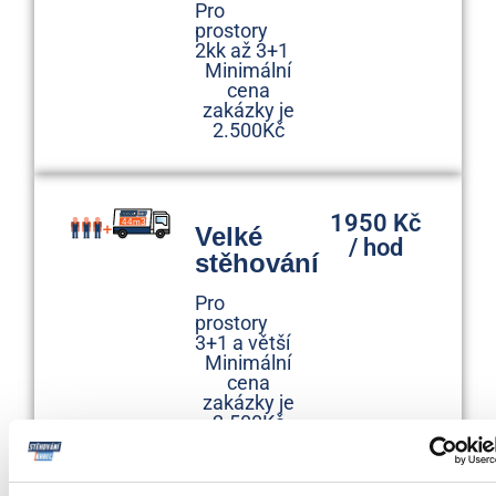
Pro
prostory
2kk až 3+1
Minimální
cena
zakázky je
2.500Kč
1950 Kč
Velké
/ hod
stěhování
Pro
prostory
3+1 a větší
Minimální
cena
zakázky je
2.500Kč