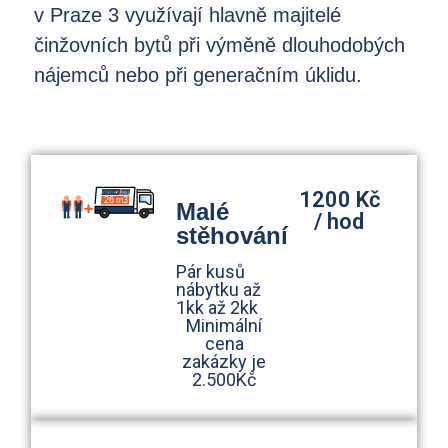
v Praze 3 využívají hlavně majitelé
činžovních bytů při výměně dlouhodobých
nájemců nebo při generačním úklidu.
1200 Kč
Malé
/ hod
stěhování
Pár kusů
nábytku až
1kk až 2kk
Minimální
cena
zakázky je
2.500Kč