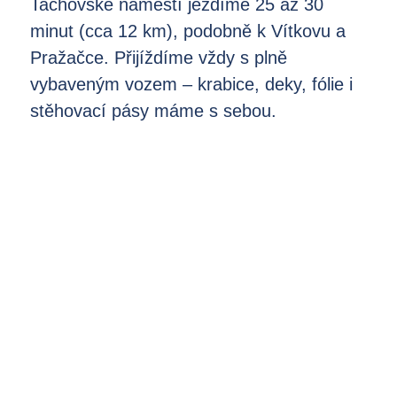
Tachovské náměstí jezdíme 25 až 30
minut (cca 12 km), podobně k Vítkovu a
Pražačce. Přijíždíme vždy s plně
vybaveným vozem – krabice, deky, fólie i
stěhovací pásy máme s sebou.