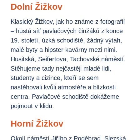
Dolní Žižkov
Klasický Žižkov, jak ho známe z fotografií
– hustá síť pavlačových činžáků z konce
19. století, úzká schodiště, žádný výtah,
malé byty a hipster kavárny mezi nimi.
Husitská, Seifertova, Tachovské náměstí.
Stěhujeme tady nejčastěji mladé lidi,
studenty a cizince, kteří se sem
nastěhovali kvůli atmosféře a blízkosti
centra. Pavlačové schodiště dokážeme
pojmout v klidu.
Horní Žižkov
Okolí náměstí Jiřího z Poděbrad, Slezská,