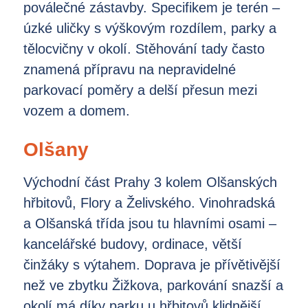
poválečné zástavby. Specifikem je terén –
úzké uličky s výškovým rozdílem, parky a
tělocvičny v okolí. Stěhování tady často
znamená přípravu na nepravidelné
parkovací poměry a delší přesun mezi
vozem a domem.
Olšany
Východní část Prahy 3 kolem Olšanských
hřbitovů, Flory a Želivského. Vinohradská
a Olšanská třída jsou tu hlavními osami –
kancelářské budovy, ordinace, větší
činžáky s výtahem. Doprava je přívětivější
než ve zbytku Žižkova, parkování snazší a
okolí má díky parku u hřbitovů klidnější