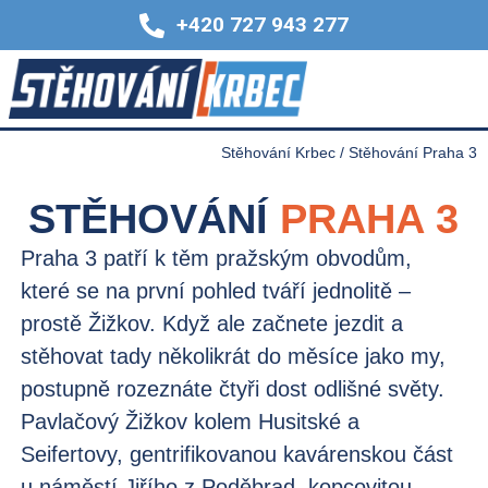
+420 727 943 277
Stěhování Krbec
/
Stěhování Praha 3
STĚHOVÁNÍ
PRAHA 3
Praha 3 patří k těm pražským obvodům,
které se na první pohled tváří jednolitě –
prostě Žižkov. Když ale začnete jezdit a
stěhovat tady několikrát do měsíce jako my,
postupně rozeznáte čtyři dost odlišné světy.
Pavlačový Žižkov kolem Husitské a
Seifertovy, gentrifikovanou kavárenskou část
u náměstí Jiřího z Poděbrad, kopcovitou