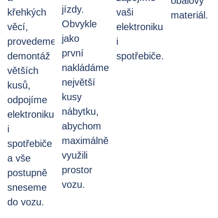
obalový
jízdy.
křehkých
vaši
materiál.
Obvykle
věcí,
elektroniku
jako
provedeme
i
první
demontáž
spotřebiče.
nakládáme
větších
největší
kusů,
kusy
odpojíme
nábytku,
elektroniku
abychom
i
maximálně
spotřebiče
využili
a vše
prostor
postupně
vozu.
sneseme
do vozu.