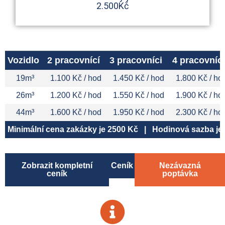
2.500Kč
Vozidlo
2 pracovnící
3 pracovníci
4 pracovníci
19m³
1.100 Kč / hod
1.450 Kč / hod
1.800 Kč / ho
26m³
1.200 Kč / hod
1.550 Kč / hod
1.900 Kč / ho
44m³
1.600 Kč / hod
1.950 Kč / hod
2.300 Kč / ho
Minimální cena zakázky je 2500 Kč | Hodinová sazba je u
Zobrazit kompletní
Ceník
Nezávazná
ceník
poptávka