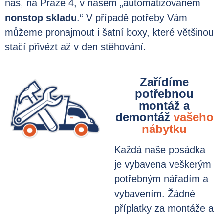
nás, na Praze 4, v našem „automatizovaném
nonstop skladu
.“ V případě potřeby Vám
můžeme pronajmout i šatní boxy, které většinou
stačí přivézt až v den stěhování.
Zařídíme
potřebnou
montáž a
demontáž
vašeho
nábytku
Každá naše posádka
je vybavena veškerým
potřebným nářadím a
vybavením. Žádné
příplatky za montáže a