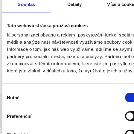
Souhlas
Detaily
Více o cooki
Hodinová sazba je univerzální na
všechny typy činností.
Tato webová stránka používá cookies
Hodinová sazba platí jednotně pro všechny
K personalizaci obsahu a reklam, poskytování funkcí sociáln
typy činností - stěhování, vyklízení, montáž
médií a analýze naší návštěvnosti využíváme soubory cooki
a demontáž nábytku, balení i obalování
Informace o tom, jak náš web využíváme, sdílíme se svými
věcí. Stejná sazba se účtuje také za čas
partnery pro sociální média, inzerci a analýzy. Partneři moh
strávený cestou k zakázce a zpět. Díky
zkombinovat s těmito informacemi, které jste jim poskytli, n
které jste získali v důsledku toho, že využíváte jejich služby.
tomu vždy víte, za co platíte, bez skrytých
příplatků.
Výběr
Nutné
souhlasu
Postup prací v den
Preferenční
stěhování