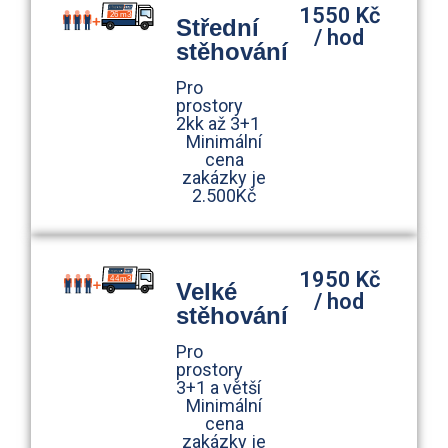
1550 Kč
Střední
/ hod
stěhování
Pro
prostory
2kk až 3+1
Minimální
cena
zakázky je
2.500Kč
1950 Kč
Velké
/ hod
stěhování
Pro
prostory
3+1 a větší
Minimální
cena
zakázky je